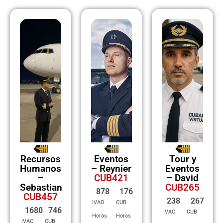
Recursos
Eventos
Tour y
Humanos
– Reynier
Eventos
–
CUB421
– David
Sebastian
CUB265
878
176
CUB457
238
267
IVAO
CUB
1680
746
IVAO
CUB
Horas
Horas
IVAO
CUB