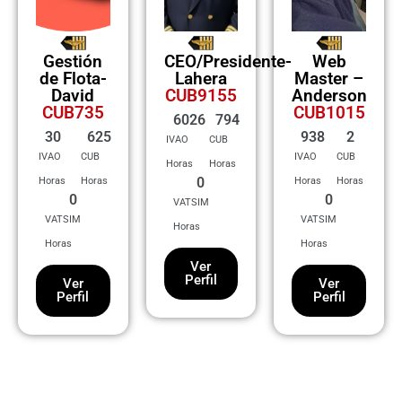
Gestión
CEO/Presidente-
Web
de Flota-
Lahera
Master –
David
CUB9155
Anderson
CUB735
CUB1015
6026
794
30
625
938
2
IVAO
CUB
IVAO
CUB
IVAO
CUB
Horas
Horas
0
Horas
Horas
Horas
Horas
0
0
VATSIM
VATSIM
VATSIM
Horas
Horas
Horas
Ver
Perfil
Ver
Ver
Perfil
Perfil