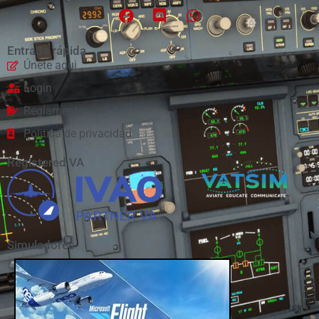
Entrada rápida
Únete aqui
Login
Reglamento
Politica de privacidad
Registered VA
Simuladores